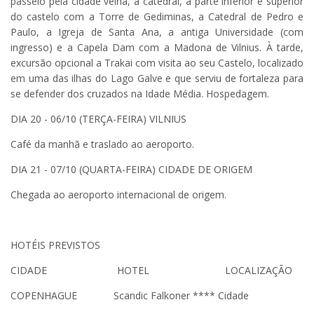
passeio pela cidade velha, a catedral, a parte inferior e superior
do castelo com a Torre de Gediminas, a Catedral de Pedro e
Paulo, a Igreja de Santa Ana, a antiga Universidade (com
ingresso) e a Capela Dam com a Madona de Vilnius. À tarde,
excursão opcional a Trakai com visita ao seu Castelo, localizado
em uma das ilhas do Lago Galve e que serviu de fortaleza para
se defender dos cruzados na Idade Média. Hospedagem.
DIA 20 - 06/10 (TERÇA-FEIRA) VILNIUS
Café da manhã e traslado ao aeroporto.
DIA 21 - 07/10 (QUARTA-FEIRA) CIDADE DE ORIGEM
Chegada ao aeroporto internacional de origem.
HOTÉIS PREVISTOS
CIDADE HOTEL LOCALIZAÇÃO
COPENHAGUE Scandic Falkoner **** Cidade